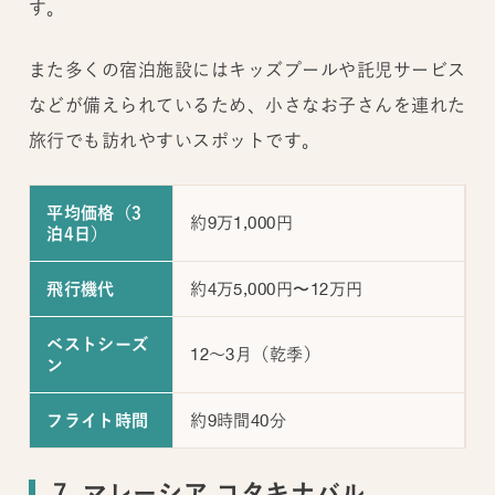
す。
また多くの宿泊施設にはキッズプールや託児サービス
などが備えられているため、小さなお子さんを連れた
旅行でも訪れやすいスポットです。
平均価格（3
約9万1,000円
泊4日）
約4万5,000円〜12万円
飛行機代
ベストシーズ
12～3月（乾季）
ン
約9時間40分
フライト時間
7. マレーシア コタキナバル