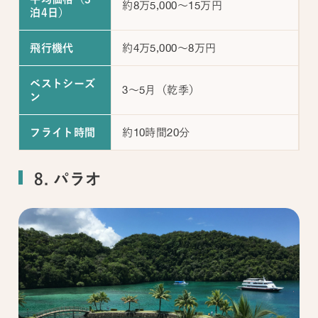
約8万5,000～15万円
泊4日）
約4万5,000～8万円
飛行機代
ベストシーズ
3～5月（乾季）
ン
約10時間20分
フライト時間
8. パラオ