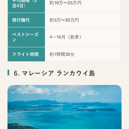
平均価格（3
約16万〜25万円
泊4日）
約5万〜20万円
飛行機代
ベストシーズ
4～10月（乾季）
ン
約7時間30分
フライト時間
6. マレーシア ランカウイ島