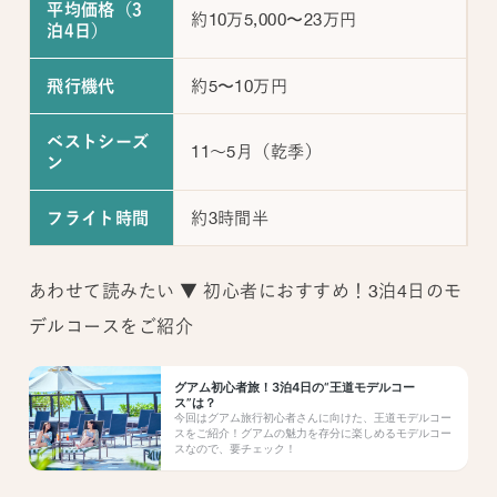
平均価格（3
約10万5,000〜23万円
泊4日）
約5〜10万円
飛行機代
ベストシーズ
11～5月（乾季）
ン
約3時間半
フライト時間
あわせて読みたい ▼ 初心者におすすめ！3泊4日のモ
デルコースをご紹介