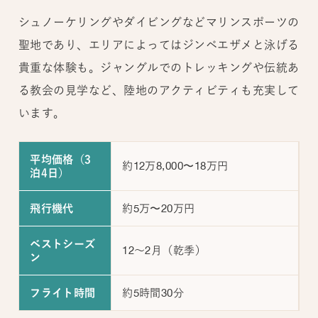
シュノーケリングやダイビングなどマリンスポーツの
聖地であり、エリアによってはジンベエザメと泳げる
貴重な体験も。ジャングルでのトレッキングや伝統あ
る教会の見学など、陸地のアクティビティも充実して
います。
平均価格（3
約12万8,000〜18万円
泊4日）
約5万〜20万円
飛行機代
ベストシーズ
12～2月（乾季）
ン
約5時間30分
フライト時間