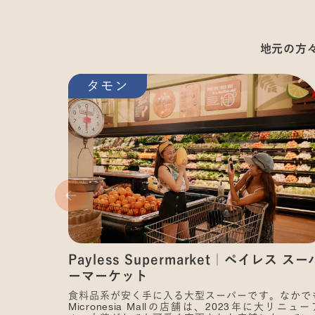
地元の方
タモン
Payless Supermarket｜ペイレス スー
ーマーケット
食料品系が安く手に入る大型スーパーです。なかで
Micronesia Mallの店舗は、2023年に大リニュー