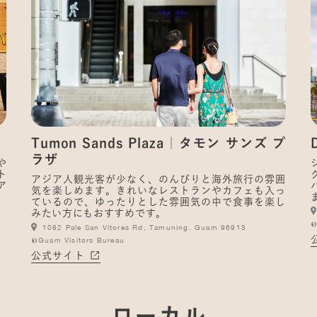
Tumon Sands Plaza｜タモン サンズ プ
ラザ
や
ト
アジア人観光客が少なく、のんびりと海外旅行の雰囲
ア
気を楽しめます。きれいなレストランやカフェも入っ
ているので、ゆったりとした雰囲気の中で食事を楽し
みたい方にもおすすめです。
©
1082 Pale San Vitores Rd, Tamuning, Guam 96913
©Guam Visitors Bureau
公式サイト
ローカル