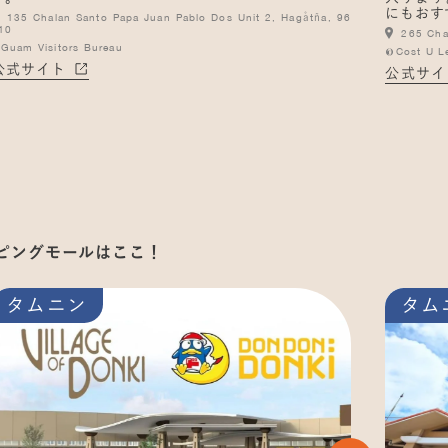
にもおす
135 Chalan Santo Papa Juan Pablo Dos Unit 2, Hagåtña, 96
10
265 Cha
Guam Visitors Bureau
©Cost U L
公式サイト
公式サイ
ピングモールはここ！
タムニン
タム