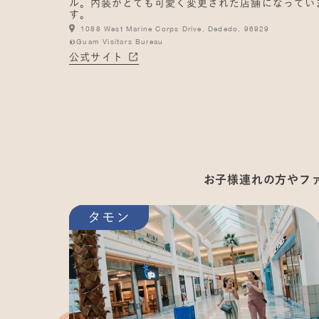
ル。内装がとても可愛く変更された店舗になってい
す。
1088 West Marine Corps Drive, Dededo, 96929
©Guam Visitors Bureau
公式サイト
お子様連れの方やフ
タモン