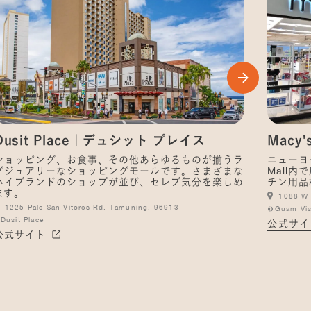
Dusit Place｜デュシット プレイス
Macy
ショッピング、お食事、その他あらゆるものが揃うラ
ニューヨー
グジュアリーなショッピングモールです。さまざまな
Mall
ハイブランドのショップが並び、セレブ気分を楽しめ
チン用品
ます。
1088 W 
1225 Pale San Vitores Rd, Tamuning, 96913
©Guam Vis
Dusit Place
公式サイ
公式サイト