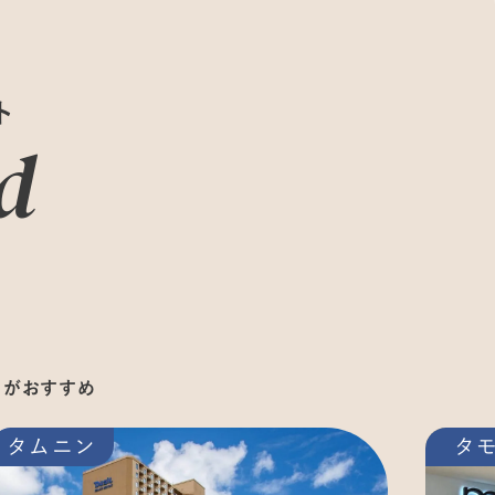
ト
d
コがおすすめ
タムニン
タ