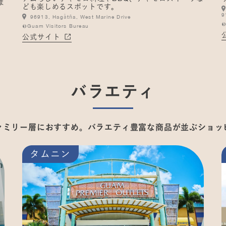
ま
ども楽しめるスポットです。
9
96913, Hagåtña, West Marine Drive
©
©Guam Visitors Bureau
公式サイト
バラエティ
ァミリー層におすすめ。
バラエティ豊富な商品が並ぶ
ショッ
タムニン