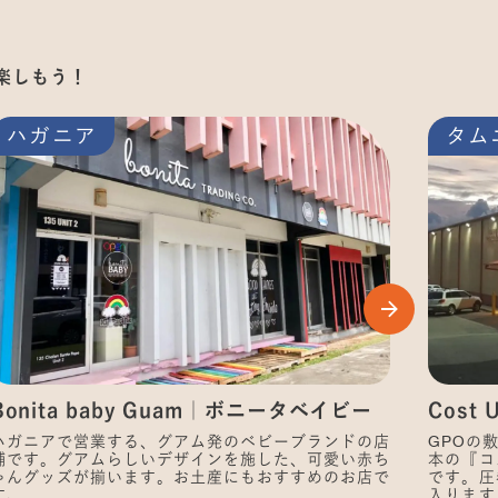
楽しもう！
ハガニア
タム
Cost
Bonita baby Guam｜ボニータベイビー
GPOの
ハガニアで営業する、グアム発のベビーブランドの店
本の『コ
舗です。グアムらしいデザインを施した、可愛い赤ち
です。圧
ゃんグッズが揃います。お土産にもおすすめのお店で
入ります
す。