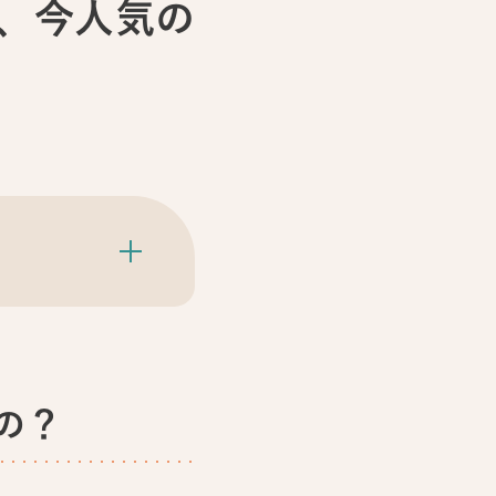
、今人気の
の？