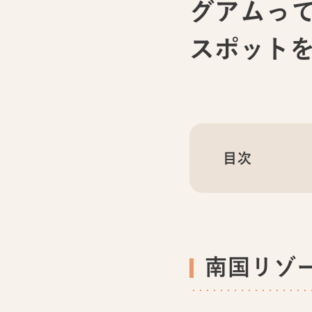
グアムっ
スポット
目次
南国リゾ