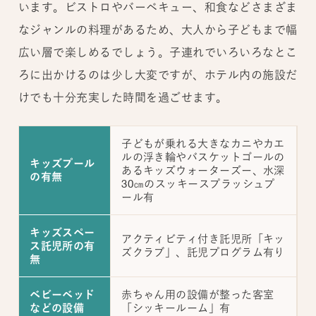
います。ビストロやバーベキュー、和食などさまざま
なジャンルの料理があるため、大人から子どもまで幅
広い層で楽しめるでしょう。子連れでいろいろなとこ
ろに出かけるのは少し大変ですが、ホテル内の施設だ
けでも十分充実した時間を過ごせます。
子どもが乗れる大きなカニやカエ
ルの浮き輪やバスケットゴールの
キッズプール
あるキッズウォーターズー、水深
の有無
30㎝のスッキースプラッシュプ
ール有
キッズスペー
アクティビティ付き託児所「キッ
ス託児所の有
ズクラブ」、託児プログラム有り
無
赤ちゃん用の設備が整った客室
ベビーベッド
「シッキールーム」有
などの設備