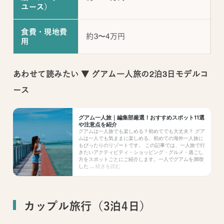
ユース）
食費・現地費
約3〜4万円
用
あわせて読みたい ▼ グアム一人旅の2泊3日モデルコ
ース
カップル旅行（3泊4日）