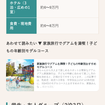
ホテル（3
約6〜9万円
泊・広めの1
室）
食費・現地費
約6〜8万円
用
あわせて読みたい ▼ 家族旅行でグアムを満喫！子ど
もの年齢別モデルコース