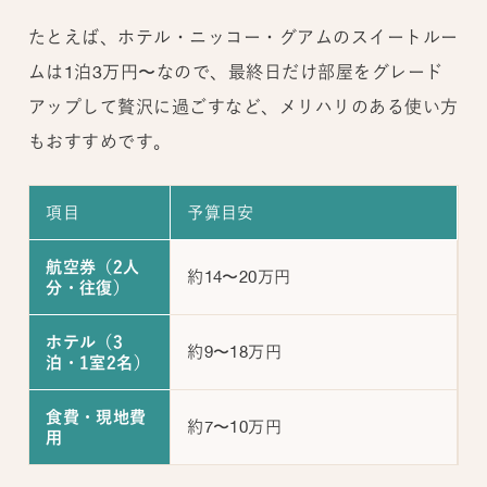
たとえば、ホテル・ニッコー・グアムのスイートルー
ムは1泊3万円〜なので、最終日だけ部屋をグレード
アップして贅沢に過ごすなど、メリハリのある使い方
もおすすめです。
項目
予算目安
航空券（2人
約14〜20万円
分・往復）
ホテル（3
約9〜18万円
泊・1室2名）
食費・現地費
約7〜10万円
用