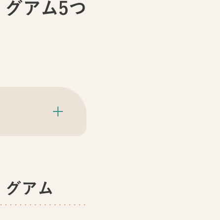
 グアム5つ
 グアム