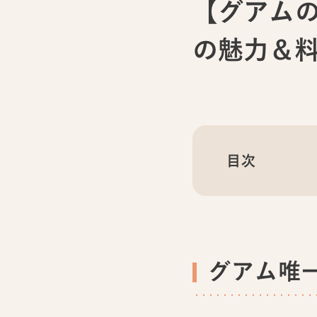
【グアムの
の魅力＆
目次
グアム唯