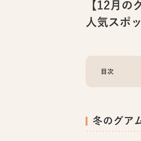
【12月の
人気スポ
目次
冬のグア