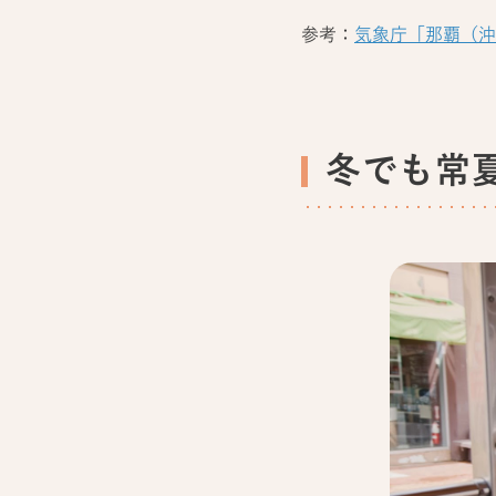
参考：
気象庁「那覇（沖
冬でも常