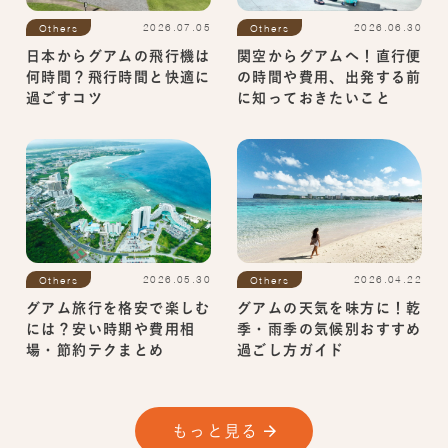
2026.07.05
2026.06.30
Others
Others
日本からグアムの飛行機は
関空からグアムへ！直行便
何時間？飛行時間と快適に
の時間や費用、出発する前
過ごすコツ
に知っておきたいこと
2026.04.22
2026.05.30
Others
Others
グアムの天気を味方に！乾
グアム旅行を格安で楽しむ
季・雨季の気候別おすすめ
には？安い時期や費用相
過ごし方ガイド
場・節約テクまとめ
もっと見る