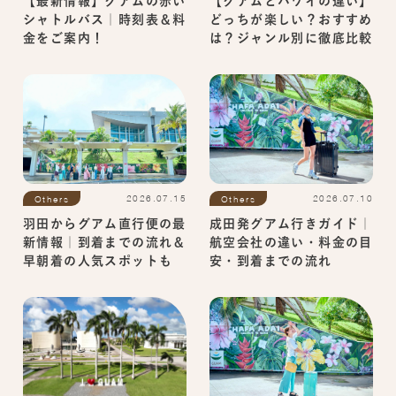
【グアムとハワイの違い】
【最新情報】グアムの赤い
どっちが楽しい？おすすめ
シャトルバス｜時刻表＆料
は？ジャンル別に徹底比較
金をご案内！
2026.07.15
2026.07.10
Others
Others
羽田からグアム直行便の最
成田発グアム行きガイド｜
新情報｜到着までの流れ＆
航空会社の違い・料金の目
早朝着の人気スポットも
安・到着までの流れ