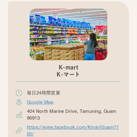
K-mart
K-マート
毎日24時間営業
Google Map
404 North Marine Drive, Tamuning, Guam
96913
https://www.facebook.com/KmartGuam77
05/