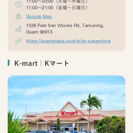
11:00～20:00（月曜～木曜日）
11:00～21:00（金曜～日曜日）
Google Map
1328 Pale San Vitores Rd, Tamuning,
Guam 96913
https://guamplaza.com/jp/jp-superstore
K-mart｜Kマート