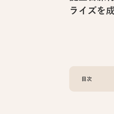
ライズを
目次