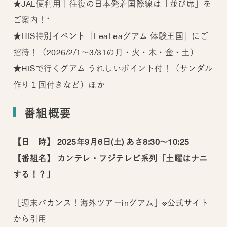
★JAL便利用｜往復の日本発着国際線は「並び席」を
ご案内！*
★HIS特別イベント「LeaLeaグアム 体験王国」にご
招待！（2026/2/1～3/31の月・火・木・金・土）
★HISで行くグアム うれしいポイント付！（サンダル
作り１回付きなど）ほか
番組概要
【日 時】 2025年9月6日(土) あさ8:30～10:25
【番組名】 カンテレ・フジテレビ系列「土曜はナニ
する！？」
［週末バカンス！海外ツアーinグアム］※公式サイト
から引用