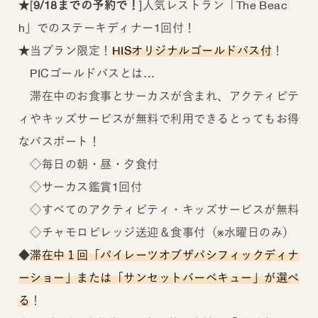
★[
9/18までの予約で！
]人気レストラン「The Beac
h」でのステーキディナー1回付！
★当プラン限定！
HISオリジナルゴールドパス付
！
PICゴールドパスとは…
滞在中のお食事とサーカスが含まれ、アクティビテ
ィやキッズサービスが無料で利用できるとってもお得
なパスポート！
◇毎日の朝・昼・夕食付
◇サーカス鑑賞1回付
◇すべてのアクティビティ・キッズサービスが無料
◇チャモロビレッジ送迎＆食事付（※水曜日のみ）
◆
滞在中１回「パイレーツオブザパシフィックディナ
ーショー」または「サンセットバーベキュー」が選べ
る
！