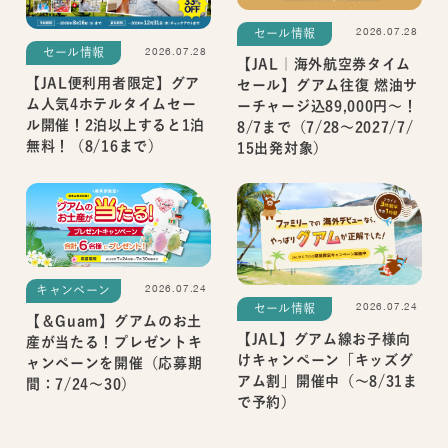
2026.07.28
セール情報
2026.07.28
セール情報
【JAL｜海外航空券タイム
【JAL便利用者限定】グア
セール】グアム往復 燃油サ
ム人気4ホテルタイムセー
ーチャージ込89,000円～！
ル開催！2泊以上すると1泊
8/7まで（7/28～2027/7/
無料！（8/16まで）
15出発対象）
2026.07.24
キャンペーン
2026.07.24
セール情報
【＆Guam】グアムのお土
【JAL】グアム線お子様向
産が当たる！プレゼントキ
けキャンペーン「キッズグ
ャンペーンを開催（応募期
アム割」開催中（～8/31ま
間：7/24～30）
で予約）