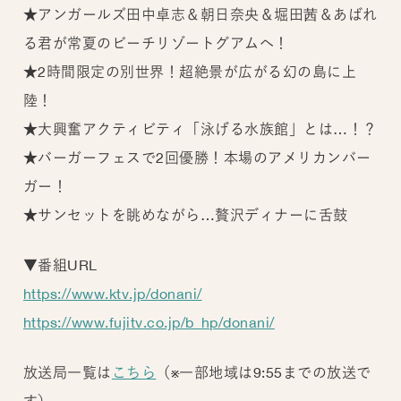
★アンガールズ田中卓志＆朝日奈央＆堀田茜＆あばれ
る君が常夏のビーチリゾートグアムへ！
★2時間限定の別世界！超絶景が広がる幻の島に上
陸！
★大興奮アクティビティ「泳げる水族館」とは…！？
★バーガーフェスで2回優勝！本場のアメリカンバー
ガー！
★サンセットを眺めながら…贅沢ディナーに舌鼓
▼番組URL
https://www.ktv.jp/donani/
https://www.fujitv.co.jp/b_hp/donani/
放送局一覧は
こちら
（※一部地域は9:55までの放送で