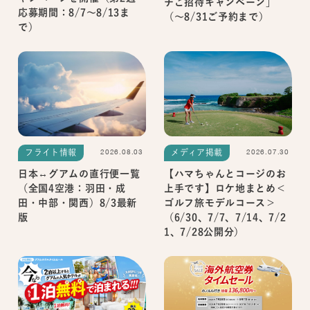
チご招待キャンペーン」
応募期間：8/7～8/13ま
（～8/31ご予約まで）
で）
2026.08.03
2026.07.30
フライト情報
メディア掲載
日本↔グアムの直行便一覧
【ハマちゃんとコージのお
（全国4空港：羽田・成
上手です】ロケ地まとめ＜
田・中部・関西）8/3最新
ゴルフ旅モデルコース＞
版
（6/30、7/7、7/14、7/2
1、7/28公開分）