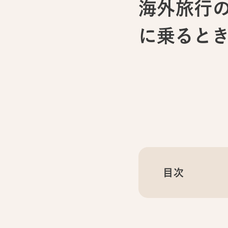
海外旅行
に乗ると
目次