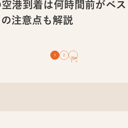
の空港到着は何時間前がベス
きの注意点も解説
1
2
Nex
t