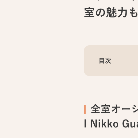
室の魅力
目次
全室オー
l Nikk