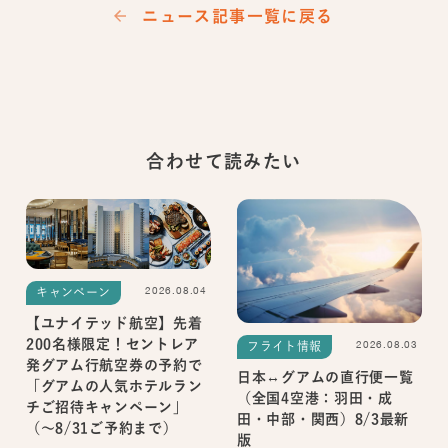
ニュース記事一覧に戻る
合わせて読みたい
2026.08.04
キャンペーン
【ユナイテッド航空】先着
200名様限定！セントレア
2026.08.03
フライト情報
発グアム行航空券の予約で
日本↔グアムの直行便一覧
「グアムの人気ホテルラン
（全国4空港：羽田・成
チご招待キャンペーン」
田・中部・関西）8/3最新
（～8/31ご予約まで）
版