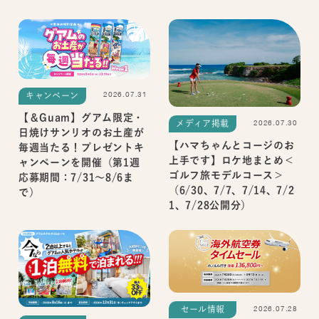
2026.07.31
キャンペーン
【＆Guam】グアム限定・
2026.07.30
メディア掲載
日焼けサンリオのお土産が
【ハマちゃんとコージのお
毎週当たる！プレゼントキ
上手です】ロケ地まとめ＜
ャンペーンを開催（第1週
ゴルフ旅モデルコース＞
応募期間：7/31～8/6ま
（6/30、7/7、7/14、7/2
で）
1、7/28公開分）
2026.07.28
セール情報