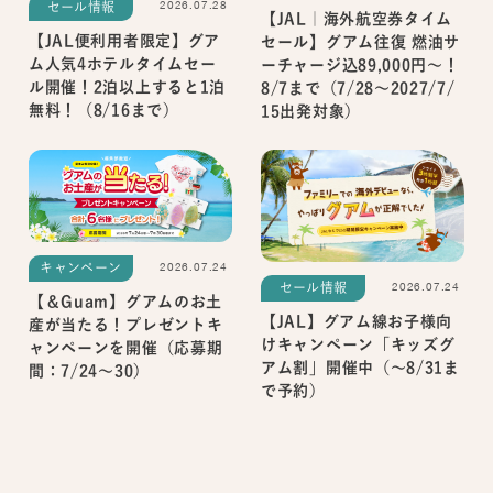
2026.07.28
セール情報
【JAL｜海外航空券タイム
【JAL便利用者限定】グア
セール】グアム往復 燃油サ
ム人気4ホテルタイムセー
ーチャージ込89,000円～！
ル開催！2泊以上すると1泊
8/7まで（7/28～2027/7/
無料！（8/16まで）
15出発対象）
2026.07.24
キャンペーン
2026.07.24
セール情報
【＆Guam】グアムのお土
【JAL】グアム線お子様向
産が当たる！プレゼントキ
けキャンペーン「キッズグ
ャンペーンを開催（応募期
アム割」開催中（～8/31ま
間：7/24～30）
で予約）